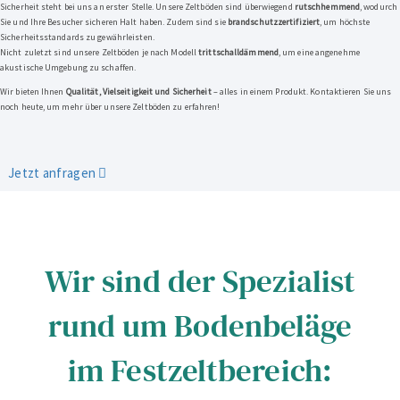
Sicherheit steht bei uns an erster Stelle. Unsere Zeltböden sind überwiegend
rutschhemmend
, wodurch
Sie und Ihre Besucher sicheren Halt haben. Zudem sind sie
brandschutzzertifiziert
, um höchste
Sicherheitsstandards zu gewährleisten.
Nicht zuletzt sind unsere Zeltböden je nach Modell
trittschalldämmend
, um eine angenehme
akustische Umgebung zu schaffen.
Wir bieten Ihnen
Qualität, Vielseitigkeit und Sicherheit
– alles in einem Produkt. Kontaktieren Sie uns
noch heute, um mehr über unsere Zeltböden zu erfahren!
Jetzt anfragen
Wir sind der Spezialist
rund um Bodenbeläge
im Festzeltbereich: