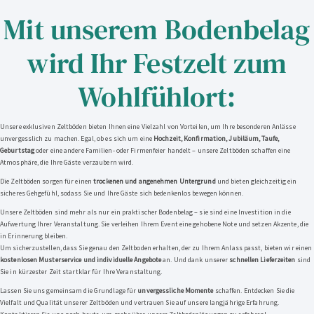
Mit unserem Bodenbelag
wird Ihr Festzelt zum
Wohlfühlort:
Unsere exklusiven Zeltböden bieten Ihnen eine Vielzahl von Vorteilen, um Ihre besonderen Anlässe
unvergesslich zu machen. Egal, ob es sich um eine
Hochzeit, Konfirmation, Jubiläum, Taufe,
Geburtstag
oder eine andere Familien- oder Firmenfeier handelt – unsere Zeltböden schaffen eine
Atmosphäre, die Ihre Gäste verzaubern wird.
Die Zeltböden sorgen für einen
trockenen und angenehmen Untergrund
und bieten gleichzeitig ein
sicheres Gehgefühl, sodass Sie und Ihre Gäste sich bedenkenlos bewegen können.
Unsere Zeltböden sind mehr als nur ein praktischer Bodenbelag – sie sind eine Investition in die
Aufwertung Ihrer Veranstaltung. Sie verleihen Ihrem Event eine gehobene Note und setzen Akzente, die
in Erinnerung bleiben.
Um sicherzustellen, dass Sie genau den Zeltboden erhalten, der zu Ihrem Anlass passt, bieten wir einen
kostenlosen Musterservice und individuelle Angebote
an. Und dank unserer
schnellen Lieferzeiten
sind
Sie in kürzester Zeit startklar für Ihre Veranstaltung.
Lassen Sie uns gemeinsam die Grundlage für
unvergessliche Momente
schaffen. Entdecken Sie die
Vielfalt und Qualität unserer Zeltböden und vertrauen Sie auf unsere langjährige Erfahrung.