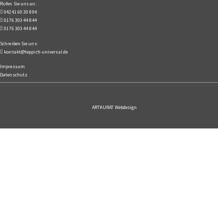
Rufen Sie uns an:
04241 60 30 804
0176 303 44 844
0176 303 44 844
Schreiben Sie uns:
kontakt@teppich-universal.de
Impressum
Datenschutz
ARTKURAT Webdesign