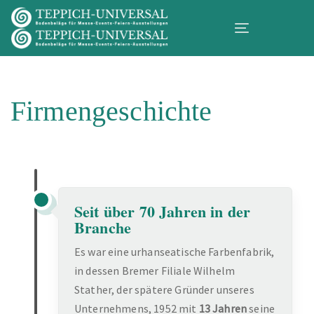
Skip
Skip
links
to
Toggle
primary
navigation
navigation
Skip
Firmengeschichte
to
content
Seit über 70 Jahren in der
Branche
Es war eine urhanseatische Farbenfabrik,
in dessen Bremer Filiale Wilhelm
Stather, der spätere Gründer unseres
Unternehmens, 1952 mit
13 Jahren
seine